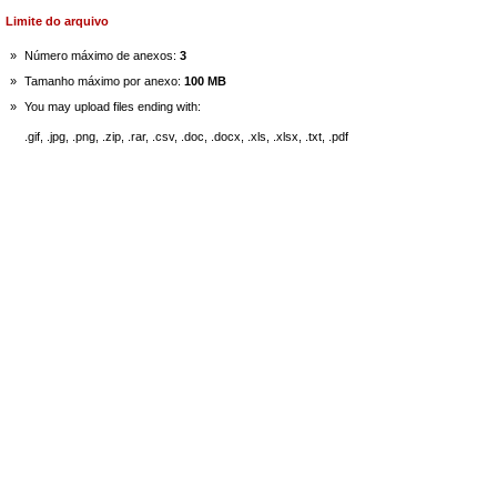
Limite do arquivo
»
Número máximo de anexos:
3
»
Tamanho máximo por anexo:
100 MB
»
You may upload files ending with:
.gif, .jpg, .png, .zip, .rar, .csv, .doc, .docx, .xls, .xlsx, .txt, .pdf