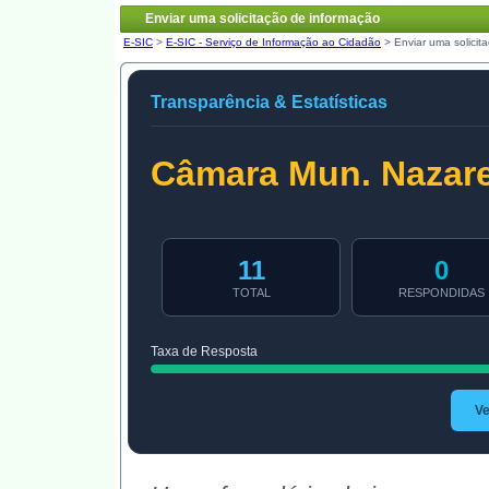
Enviar uma solicitação de informação
E-SIC
>
E-SIC - Serviço de Informação ao Cidadão
> Enviar uma solicit
Transparência & Estatísticas
Câmara Mun. Nazar
11
0
TOTAL
RESPONDIDAS
Taxa de Resposta
Ve